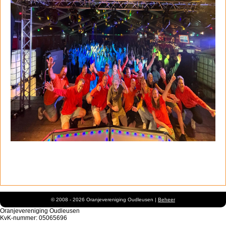
© 2008 - 2026 Oranjevereniging Oudleusen |
Beheer
Oranjevereniging Oudleusen
KvK-nummer: 05065696