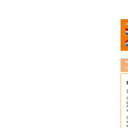
H
C
D