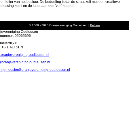
een letter van het bestuur. De bedoeling is dat de straat zelf met een creatieve
oplossing komt en de letter aan een 'vos' koppelt.
© 2008 - 2026 Oranjevereniging Oudleusen |
Beheer
jevereniging Oudleusen
-nummer: 05065696
elerdijk 8
2 TG DALFSEN
oranjevereniging-oudleusen.nl
@oranjevereniging-oudleusen.nl
ingmeester@oranjevereniging-oudleusen.nl