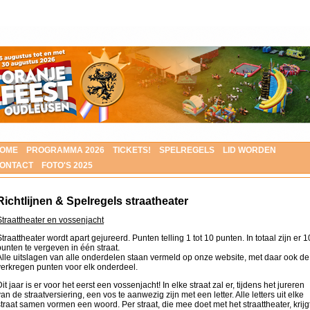
OME
PROGRAMMA 2026
TICKETS!
SPELREGELS
LID WORDEN
ONTACT
FOTO'S 2025
Richtlijnen & Spelregels straatheater
Straattheater en vossenjacht
Straattheater wordt apart gejureerd. Punten telling 1 tot 10 punten. In totaal zijn er 1
punten te vergeven in één straat.
Alle uitslagen van alle onderdelen staan vermeld op onze website, met daar ook de
verkregen punten voor elk onderdeel.
it jaar is er voor het eerst een vossenjacht! In elke straat zal er, tijdens het jureren
van de straatversiering, een vos te aanwezig zijn met een letter
.
Alle letters uit elke
straat samen vormen een woord. Per straat, die mee doet met het straattheater, krijg